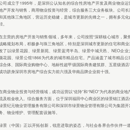
公司成立于1995年，是深圳公认知名的综合性房地产开发及商业物业运
地产开发与销售，商用物业投资与经营，综合服务三大业务板块。公司长
和其他珠三角地区，营运历史稳健，是城市更新的先锋之一，拥有多元化
径。
在主营的房地产开发与销售领域，多年来，公司按照“深耕核心城市，聚焦
战略规划布局，积极参与珠三角地区，特别是深圳城市更新的住宅和商业
发了以绿景花园、绿景新苑、绿景蓝湾半岛、绿景中城天邑、NEO企业
颂花园、绿景公馆1866为代表的城市精品住宅。产品涵盖了城市精品公
综合体、国际商业购物中心、地标性超甲级国际商务建筑群、五星级酒店
成功跻身深圳市房地产综合实力前六强及华南品牌企业前十强。
在商业物业投资与经营领域，成功运营以“佐阾”和“NEO”为代表的商业
流及租金收入。综合服务方面，位于深圳福田中心商业区的绿景锦江酒店位
绿景纪元物业管理服务有限公司和深圳市绿景物业管理有限公司为集团开
务、物业维护、管理配套设施等。
绿景（中国）正以开拓创新，锐意进取的姿态，与社会各界合作伙伴一道