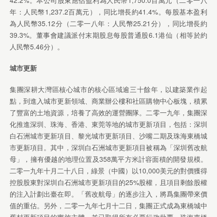
42.2%。本公司股東應佔盈利為人民幣1,750.0百萬元（二零一八
年：人民幣1,237.2百萬元），同比增長約41.4%。每股基本盈利
為人民幣35.12分（二零一八年：人民幣25.21分），同比增長約
39.3%。董事會建議派付末期股息每股普通股6.1港仙（相等於約
人民幣5.46分）。
城市更新
集團深耕大灣區核心城市的核心區域逾三十餘年，以建築業作起
點，到進入城市更新領域、商業辦公樓和社區購物中心板塊，積累
了豐富的土地資源，培養了高效的運營團隊。二零一九年，集團深
化推進深圳、珠海、香港、東莞等地的城市更新項目，包括：深圳
白石洲城市更新項目、黎光城市更新項目、沙嘴二期及珠海東橋城
市更新項目。其中，深圳白石洲城市更新項目被稱為「深圳舊改航
母」，擁有優越的地理位置及358萬平方米計容面積的開發規模。
二零一九年十月二十八日，綠景（中國）以10,000美元的對價獲得
控股股東對深圳白石洲城市更新項目的25%股權，且項目剩餘股權
的注入計劃出臺在即。「舊改航母」的逐步注入，將爲集團帶來價
值的重估。另外，二零一九年七月十二日，集團正式成為東橋城中