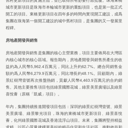
舊村更新項目的實施主體，並已取得所有必要行政批覆。珠海東橋
城市更新項目是珠海市本輪城市更新的重點項目，也是第一批正式
開工的項目。東橋更新項目在四年多的時間內實現開工建設，成爲
集團在珠海第一個開工建設的城中舊村項目，是集團的又一發展里
程碑。
房地產開發與銷售
房地産開發與銷售是集團的核心主營業務，項目主要佈局在大灣區
內核心城市的核心區域。報告期內，房地產開發與銷售所產生的收
益約為人民幣5,962.4百萬元，同比上升約62.7%。總合同銷售金
額約爲人民幣6,279.9百萬元，同比增長約48.1%。回顧期內，綠
景紅樹灣壹號再次推盤熱銷，貢獻人民幣4,463.9百萬元的合約銷
售。其他主要推售項目包括綠景國際花城，綠景美景廣場以及綠景
喜悅薈（原稱「凱威」項目）。
年内，集團持續推進開發項目包括：深圳的綠景紅樹灣壹號、綠景
美景廣場、綠景黎光項目，珠海的東橋城市更新項目、綠景喜悅
薈，化州綠景國際花城及香港流浮山項目。未來，集團將堅持精益
求精，以匠心質量建構更美好的精品住宅和生活社區，推動效益和