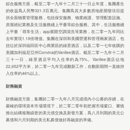
綜合服務方面，截至二零一九年十二月三十一日止年度，集團產生
的收益爲人民幣321.3百萬元。集團爲其大多數房地産開發項目提
供全面物業管理服務，包括保安服務、物業維護、管理配套設施、
房屋經紀業務及生活服務綫上平臺等綜合服務。其中，生活服務綫
上平臺「尋常生活」app展開空調清洗等業務，在二零一九年同比
去年實現1.19倍增值。集團在深圳和美國營運和管理兩家酒店，包
括位於深圳福田區中心商業區的綠景酒店，以及二零一七年收購的
美國加利福尼亞州Convina的Vanllee酒店。截至二零一九年十二月
三十一日，綠景酒店平均入住率約為75%。Vanllee酒店佔地
22,652平方米，於二零一九年完成翻新工作，在翻新期間一直維持
入住率約46%以上。
財務融資
財務融資方面，集團於二零一九年八月完成境內小公募的存續，在
嚴峻的環球資本市場環境下，於二零二零年初把握市場窗口、審慎
推出結構複雜縝密的美元債交換及新發方案，爲八月到期的美元公
募債和六月到期的美元私募債做好再融資的準備。