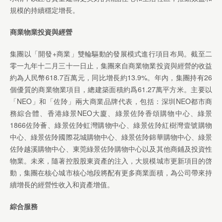
規模的持續穩定增長。
商業物業投資與經營
集團以「開發+商業」雙輪驅動的發展模式進行項目布局。截至二
零一九年十二月三十一日止，集團來自商業物業投資與經營的收益
約為人民幣618.7百萬元，同比增長約13.9%。年內，集團持有26
個優質的商業物業項目，總建築面積約爲61.27萬平方米。主要以
「NEO」和「佐阾」兩大商業品牌代表，包括：深圳NEO都市商
務綜合體、香港綠景NEO大廈、綠景佐阾香頌購物中心、綠景
1866佐阾薈、綠景佐阾虹灣購物中心、綠景佐阾紅樹灣壹號購物
中心、綠景佐阾國際花城購物中心、綠景佐阾錦華購物中心、綠景
佐阾越溪購物中心、東莞綠景佐阾購物中心以及其他商鋪及投資性
物業。未來，隨著控股股東資產的注入，大規模城市更新項目的啓
動，集團在核心城市核心地段將配有更多商業面積，為公司帶來持
續增長的經營性收入和資產增值。
綜合服務