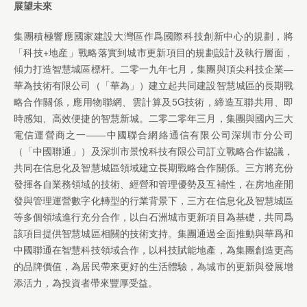
展望未來
集團積極響應國家建設大灣區作爲國際科技創新中心的規劃，將
「科技+地産」戰略落實到城市更新項目的規劃設計及執行層面，
傾力打造智慧城區標杆。二零一九年七月，集團與頂尖科技企業—
華為技術有限公司（「華為」）建立起共同建設智慧城區的長期戰
略合作關係，應用物聯網、雲計算及5G技術，締造互聯共用、即
時感知、高效便捷的智慧新城。二零二零年三月，集團與國內三大
電信運營商之一——中國聯合網絡通信有限公司深圳市分公司
（「中國聯通」）及深圳市景悅科技有限公司訂立戰略合作協議，
共同在信息化及智慧城區領域建立長期戰略合作關係。三方將充份
發揮各自業務領域的技術、經營和管理優勢及互補性，在房地産開
發與管理運營數字化轉型的行業背景下，三方在信息化及智慧城區
等多個領域進行充分合作，以白石洲城市更新項目為基礎，共同爲
該項目提供智慧城區相關的技術支持。集團通過全面推動與華爲和
中國聯通在智慧科技領域合作，以科技賦能地產，為集團創造更高
的品牌價值，為居民帶來更好的生活體驗，為城市的更新與發展增
添活力，為投資者帶來豐厚受益。