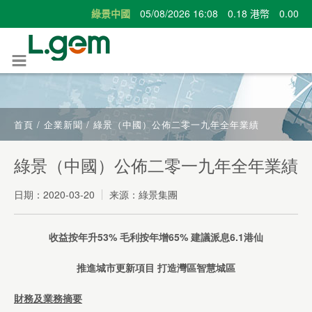
首頁
/
企業新聞
/
綠景（中國）公佈二零一九年全年業績
綠景（中國）公佈二零一九年全年業績
日期：
2020-03-20
来源：綠景集團
收益按年升
53
%
毛利按年增
65
%
建議派息
6.1
港仙
推進城市更新項目
打造灣區智慧城區
財務及業務摘要