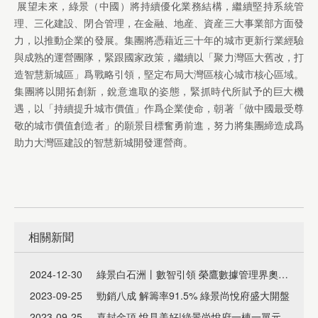
展望未來，綠景（中國）將持續優化業務結構，繼續堅持系統管
理、三化建設、閉合管理，在金融、地産、資産三大事業部方面發
力，以推動企業的發展。集團將憑藉近三十年的城市更新行業經驗
與成熟的運營團隊，緊跟國家政策，繼續以「聚力灣區大舊改，打
造智慧新城區」爲戰略引領，堅定布局大灣區核心城市核心區域。
集團將以開拓創新，銳意進取的姿態，緊抓時代所賦予的巨大機
遇，以「持續提升城市價值」作爲企業使命，朝著「做中國最受尊
敬的城市價值創造者」的願景目標奮勇前進，努力將集團締造成爲
助力大灣區建設的智慧新城開發運營商。
相關新聞
2024-12-30
綠景白石洲丨數智引領 榮鷹數據管理界奧斯卡大獎
2023-09-25
勁銷八成 解籌率91.5% 綠景尚悅府盛大開盤
2023-09-25
喜封金頂 悅見美好|綠景尚悅府一棟一單元封頂